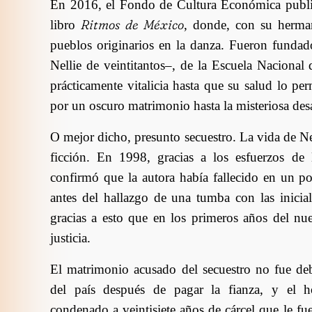
En 2016, el Fondo de Cultura Económica publ
Ritmos de México
libro
, donde, con su herman
pueblos originarios en la danza. Fueron fundad
Nellie de veintitantos–, de la Escuela Nacional
prácticamente vitalicia hasta que su salud lo pe
por un oscuro matrimonio hasta la misteriosa desa
O mejor dicho, presunto secuestro. La vida de N
ficción. En 1998, gracias a los esfuerzos de
confirmó que la autora había fallecido en un 
antes del hallazgo de una tumba con las inic
gracias a esto que en los primeros años del nu
justicia.
El matrimonio acusado del secuestro no fue de
del país después de pagar la fianza, y el 
condenado a veintisiete años de cárcel que le f