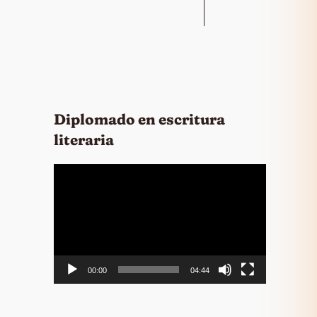
Diplomado en escritura
literaria
Reproductor
de
vídeo
00:00
04:44