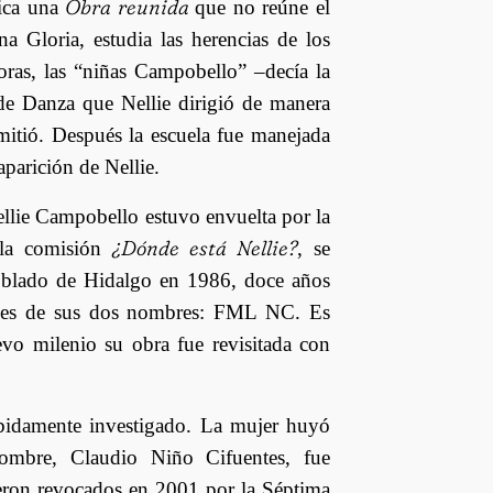
Obra reunida
ica una
que no reúne el
a Gloria, estudia las herencias de los
oras, las “niñas Campobello” –decía la
 de Danza que Nellie dirigió de manera
rmitió. Después la escuela fue manejada
parición de Nellie.
ellie Campobello estuvo envuelta por la
¿Dónde está Nellie?
 la comisión
, se
poblado de Hidalgo en 1986, doce años
iales de sus dos nombres: FML NC. Es
evo milenio su obra fue revisitada con
bidamente investigado. La mujer huyó
hombre, Claudio Niño Cifuentes, fue
ueron revocados en 2001 por la Séptima